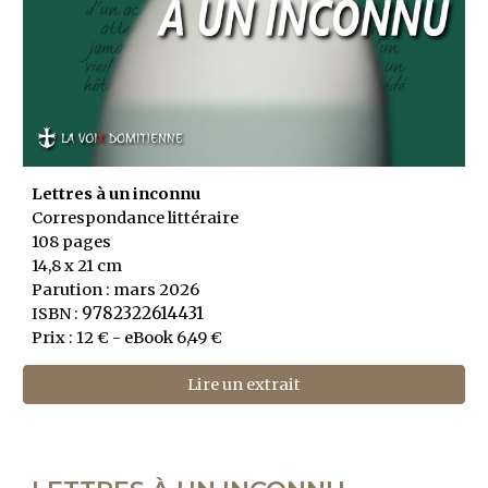
Lettres à un inconnu
Correspondance
littéraire
108 pages
14,8 x 21 cm
Parution :
mars
202
6
9782322614431
ISBN :
Prix : 12 € -
eBook
6,49 €
Lire un extrait