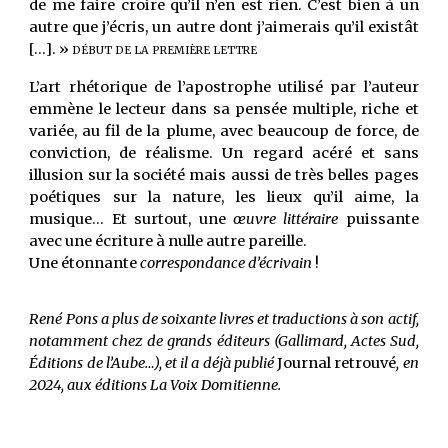
de me faire croire qu’il n’en est rien. C’est bien à un
autre que j’écris, un autre dont j’aimerais qu’il existât
[...].
»
DÉBUT DE LA PREMIÈRE LETTRE
L
’art rhétorique de l’apostrophe utilisé par l’auteur
emmène le lecteur dans sa pensée multiple, riche et
variée, au fil de la plume, avec beaucoup de force, de
conviction, de réalisme. Un regard acéré et sans
illusion sur la société mais aussi de très belles pages
poétiques sur la nature, les lieux qu’il aime, la
musique... Et surtout, une
œuvre littéraire
puissante
avec une écriture à nulle autre pareille.
Une étonnante
correspondance d’écrivain
!
René Pons a plus de soixante livres et traductions à son actif,
notamment chez de grands éditeurs (Gallimard, Actes Sud,
Éditions de l’Aube…), et il a déjà publié
Journal retrouvé
, en
2024, aux éditions La Voix Domitienne.