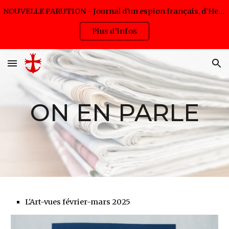
NOUVELLE PARUTION - Journal d'un espion français, d'Hervé Pijac - Disponible en livre et eBook (lancement 5,99€ jusqu'au 12/08/2026)
Skip to main content
Skip to navigation
Plus d'infos
ON EN PARLE
L'Art-vues février-mars 2025